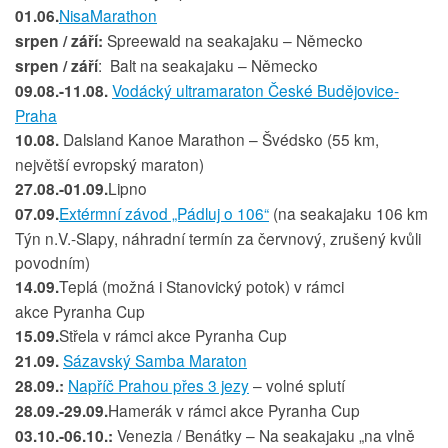
01.06.
NisaMarathon
srpen / září:
Spreewald na seakajaku – Německo
srpen / září
: Balt na seakajaku – Německo
09.08.-11.08.
Vodácký ultramaraton České Budějovice-
Praha
10.08.
Dalsland Kanoe Marathon – Švédsko (55 km,
největší evropský maraton)
27.08.-01.09.
Lipno
07.09.
Extérmní závod „Pádluj o 106“
(na seakajaku 106 km
Týn n.V.-Slapy, náhradní termín za červnový, zrušený kvůli
povodním)
14.09.
Teplá (možná i Stanovický potok) v rámci
akce Pyranha Cup
15.09.
Střela v rámci akce Pyranha Cup
21.09.
Sázavský Samba Maraton
28.09.:
Napříč Prahou přes 3 jezy
– volné splutí
28.09.-29.09.
Hamerák v rámci akce Pyranha Cup
03.10.-06.10.:
Venezia / Benátky – Na seakajaku „na vlně