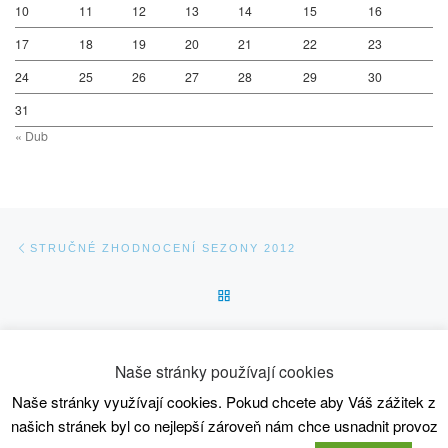
10
11
12
13
14
15
16
17
18
19
20
21
22
23
24
25
26
27
28
29
30
31
« Dub
Navigace v příspěvcích
Previous post
STRUČNÉ ZHODNOCENÍ SEZONY 2012
BACK TO POST LIST
Ne
ODDÍLOVÉ PŘÍSPĚVKY NA ROK 2013
Naše stránky používají cookies
Naše stránky využívají cookies. Pokud chcete aby Váš zážitek z
© 2026
SC80 Kanoistika
– All rights reserved
našich stránek byl co nejlepší zároveň nám chce usnadnit provoz
Powered by
WP
– Designed with the
Customizr theme