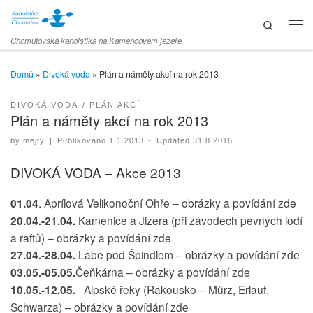
Skip to content
Search
Men
Chomutovská kanoistika na Kamencovém jezeře.
Domů
»
Divoká voda
»
Plán a náměty akcí na rok 2013
DIVOKÁ VODA
PLÁN AKCÍ
Plán a náměty akcí na rok 2013
by
mejty
|
Publikováno
1.1.2013
-
Updated
31.8.2016
DIVOKÁ VODA – Akce 2013
01.04
. Aprílová Velikonoční Ohře – obrázky a povídání zde
20.04.-21.04.
Kamenice a Jizera (při závodech pevných lodí
a raftů) – obrázky a povídání zde
27.04.-28.04.
Labe pod Špindlem – obrázky a povídání zde
03.05.-05.05.
Čeňkárna – obrázky a povídání zde
10.05.-12.05.
Alpské řeky (Rakousko – Mürz, Erlauf,
Schwarza) – obrázky a povídání zde