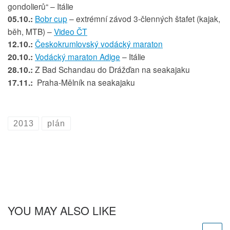
gondolierů“ – Itálie
05.10.:
Bobr cup
– extrémní závod 3-členných štafet (kajak,
běh, MTB) –
Video ČT
12.10.:
Českokrumlovský vodácký maraton
20.10.:
Vodácký maraton Adige
– Itálie
28.10.:
Z Bad Schandau do Drážďan na seakajaku
17.11.:
Praha-Mělník na seakajaku
2013
plán
YOU MAY ALSO LIKE