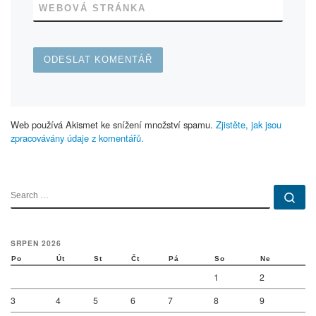
WEBOVÁ STRÁNKA
Web používá Akismet ke snížení množství spamu.
Zjistěte, jak jsou
zpracovávány údaje z komentářů.
SEARCH
Se
SRPEN 2026
Po
Út
St
Čt
Pá
So
Ne
1
2
3
4
5
6
7
8
9