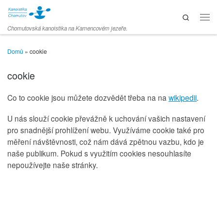
Skip to content
Search
Men
Chomutovská kanoistika na Kamencovém jezeře.
Domů
»
cookie
cookie
Co to cookie jsou můžete dozvědět třeba na na
wikipedii
.
U nás slouží cookie převážně k uchování vašich nastavení
pro snadnější prohlížení webu. Využíváme cookie také pro
měření návštěvnosti, což nám dává zpětnou vazbu, kdo je
naše publikum. Pokud s využitím cookies nesouhlasíte
nepoužívejte naše stránky.