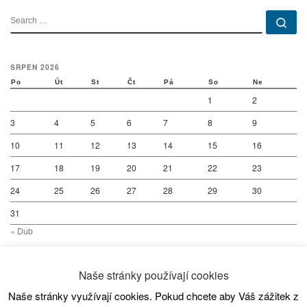
SEARCH
Se
SRPEN 2026
Po
Út
St
Čt
Pá
So
Ne
1
2
3
4
5
6
7
8
9
10
11
12
13
14
15
16
17
18
19
20
21
22
23
24
25
26
27
28
29
30
31
« Dub
Naše stránky používají cookies
Naše stránky využívají cookies. Pokud chcete aby Váš zážitek z
© 2026
SC80 Kanoistika
– All rights reserved