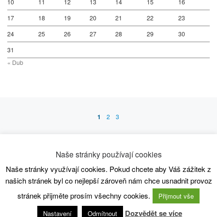
10
11
12
13
14
15
16
17
18
19
20
21
22
23
24
25
26
27
28
29
30
31
« Dub
Posts navigation
1
2
3
Ol
OLDER POSTS
Naše stránky používají cookies
Naše stránky využívají cookies. Pokud chcete aby Váš zážitek z
© 2026
SC80 Kanoistika
– All rights reserved
našich stránek byl co nejlepší zároveň nám chce usnadnit provoz
Powered by
WP
– Designed with the
Customizr theme
stránek přijměte prosím všechny cookies.
Přijmout vše
Dozvědět se více
Nastavení
Odmítnout