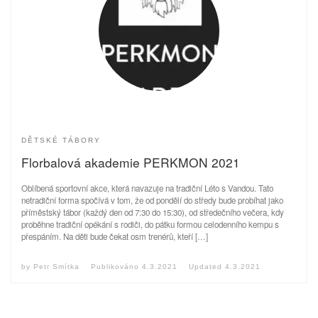
DĚTSKÉ TÁBORY
Florbalová akademie PERKMON 2021
Oblíbená sportovní akce, která navazuje na tradiční Léto s Vandou. Tato
netradiční forma spočívá v tom, že od pondělí do středy bude probíhat jako
příměstský tábor (každý den od 7:30 do 15:30), od středečního večera, kdy
proběhne tradiční opékání s rodiči, do pátku formou celodenního kempu s
přespáním. Na děti bude čekat osm trenérů, kteří […]
by
Petr Smítka
Publikováno
4.3.2021
Updated
4.3.2021