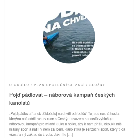
O ODDÍLU
PLÁN SPOLEČNÝCH AKCÍ
SLUŽBY
Pojď pádlovat – náborová kampaň českých
kanoistů
„Pojď pádlovat“ aneb „Odpádluj na chvíli od rodičů“ To jsou nosná hesla,
kterými náš oddíl ruku v ruce s Českým svazem kanoistů vyhlašuje
náborovou kampaň pro mladé kluky a holky, aby k nám přišli, okoukli náš
krásný sport a našli v něm zalíbení. Kanoistika je senzační sport, který ti dá
všestranný základ do života. Jakmile […]