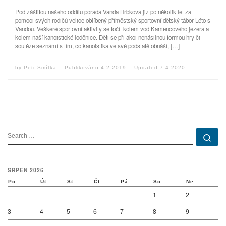
Pod záštitou našeho oddílu pořádá Vanda Hrbková již po několik let za
pomoci svých rodičů velice oblíbený příměstský sportovní dětský tábor Léto s
Vandou. Veškeré sportovní aktivity se točí kolem vod Kamencového jezera a
kolem naší kanoistické loděnice. Děti se při akci nenásilnou formou hry či
soutěže seznámí s tím, co kanoistika ve své podstatě obnáší, […]
by
Petr Smítka
Publikováno
4.2.2019
Updated
7.4.2020
SEARCH
Se
SRPEN 2026
Po
Út
St
Čt
Pá
So
Ne
1
2
3
4
5
6
7
8
9