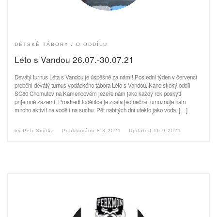
DĚTSKÉ TÁBORY
O ODDÍLU
Léto s Vandou 26.07.-30.07.21
Devátý turnus Léta s Vandou je úspěšně za námi! Poslední týden v červenci
proběhl devátý turnus vodáckého tábora Léto s Vandou. Kanoistický oddíl
SC80 Chomutov na Kamencovém jezeře nám jako každý rok poskytl
příjemné zázemí. Prostředí loděnice je zcela jedinečné, umožňuje nám
mnoho aktivit na vodě i na suchu. Pět nabitých dní uteklo jako voda. […]
by
Petr Smítka
Publikováno
8.8.2021
Updated
16.9.2021