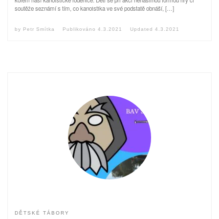
soutěže seznámí s tím, co kanoistika ve své podstatě obnáší, […]
by
Petr Smítka
Publikováno
4.3.2021
Updated
4.3.2021
DĚTSKÉ TÁBORY