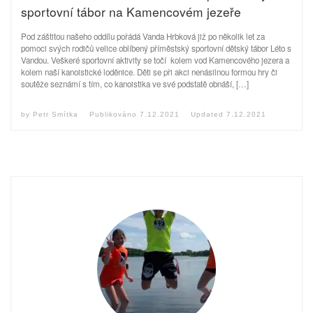
sportovní tábor na Kamencovém jezeře
Pod záštitou našeho oddílu pořádá Vanda Hrbková již po několik let za
pomoci svých rodičů velice oblíbený příměstský sportovní dětský tábor Léto s
Vandou. Veškeré sportovní aktivity se točí kolem vod Kamencového jezera a
kolem naší kanoistické loděnice. Děti se při akci nenásilnou formou hry či
soutěže seznámí s tím, co kanoistika ve své podstatě obnáší, […]
by
Petr Smítka
Publikováno
7.12.2021
Updated
7.12.2021