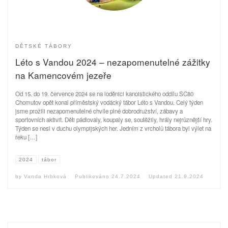
DĚTSKÉ TÁBORY
Léto s Vandou 2024 – nezapomenutelné zážitky
na Kamencovém jezeře
Od 15. do 19. července 2024 se na loděnici kanoistického oddílu SC80
Chomutov opět konal příměstský vodácký tábor Léto s Vandou. Celý týden
jsme prožili nezapomenutelné chvíle plné dobrodružství, zábavy a
sportovních aktivit. Děti pádlovaly, koupaly se, soutěžily, hrály nejrůznější hry.
Týden se nesl v duchu olympijských her. Jedním z vrcholů tábora byl výlet na
řeku […]
2024
tábor
by
Vanda Hrbková
Publikováno
24.7.2024
Updated
21.9.2024