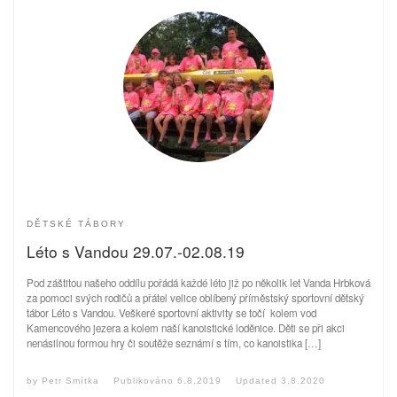
DĚTSKÉ TÁBORY
Léto s Vandou 29.07.-02.08.19
Pod záštitou našeho oddílu pořádá každé léto již po několik let Vanda Hrbková
za pomoci svých rodičů a přátel velice oblíbený příměstský sportovní dětský
tábor Léto s Vandou. Veškeré sportovní aktivity se točí kolem vod
Kamencového jezera a kolem naší kanoistické loděnice. Děti se při akci
nenásilnou formou hry či soutěže seznámí s tím, co kanoistika […]
by
Petr Smítka
Publikováno
6.8.2019
Updated
3.8.2020