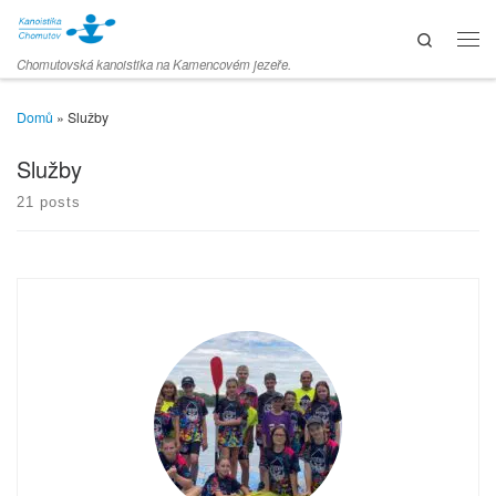
Skip to content
Search
Men
Chomutovská kanoistika na Kamencovém jezeře.
Domů
»
Služby
Služby
21 posts