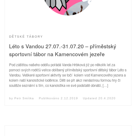
DĚTSKÉ TÁBORY
Léto s Vandou 27.07.-31.07.20 – příměstský
sportovní tábor na Kamencovém jezeře
Pod záštitou našeho oddílu pořádá Vanda Hrbková již po několik let za
pomoci svých rodičů velice oblíbený příměstský sportovní dětský tábor Léto s
Vandou. Veškeré sportovní aktivity se točí kolem vod Kamencového jezera a
kolem naší kanoistické loděnice. Děti se při akci nenásilnou formou hry či
soutěže seznámí s tím, co kanoistika ve své podstatě obnáší, […]
by
Petr Smítka
Publikováno
2.12.2019
Updated
20.4.2020