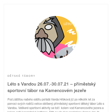
DĚTSKÉ TÁBORY
Léto s Vandou 26.07.-30.07.21 – příměstský
sportovní tábor na Kamencovém jezeře
Pod záštitou našeho oddílu pořádá Vanda Hrbková již po několik let za
pomoci svých rodičů velice oblíbený příměstský sportovní dětský tábor Léto s
Vandou. Veškeré sportovní aktivity se točí kolem vod Kamencového jezera a
kolem naší kanoistické loděnice. Děti se při akci nenásilnou formou hry či