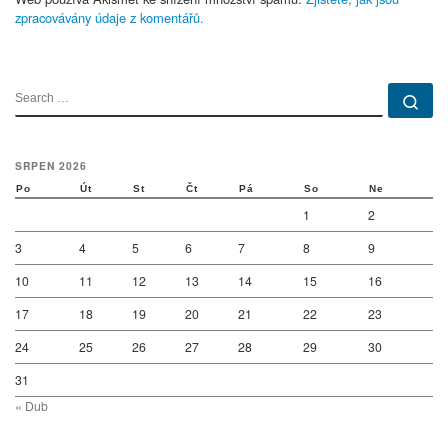
zpracovávány údaje z komentářů.
SEARCH
Se
SRPEN 2026
Po
Út
St
Čt
Pá
So
Ne
1
2
3
4
5
6
7
8
9
10
11
12
13
14
15
16
17
18
19
20
21
22
23
24
25
26
27
28
29
30
31
« Dub