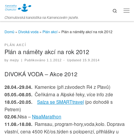
Skip to content
Search
Men
Chomutovská kanoistika na Kamencovém jezeře.
Domů
»
Divoká voda
»
Plán akcí
»
Plán a náměty akcí na rok 2012
PLÁN AKCÍ
Plán a náměty akcí na rok 2012
by
mejty
|
Publikováno
1.1.2012
-
Updated
15.9.2014
DIVOKÁ VODA – Akce 2012
28.04.-29.04.
Kamenice (při závodech R4 z Plavů)
05.05.-08.05.
Čeňkárna a Alpské řeky, více info zde
18.05.-20.05.
Salza se SMARTtravel
(po dohodě s
Petrem)
02.06.
Nisa –
NisaMarathon
11.08.-18.08.
Ramsau, program-hory,voda,kolo. Doprava
vlastní, cena 4500 Kč/os.týden s polopenzí, přihlášky u