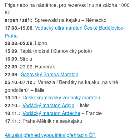
Friga nebo na nástěnce, pro rezervaci nutná záloha 1000
Kč
srpen / září:
Spreewald na kajaku – Německo
17.08.-19.08
.
Vodácký ultramaraton České Budějovice-
Praha
28.08.-02.09.
Lipno
15.09
. Teplá (možná i Stanovický potok)
16.09.
Střela
22.09.
-23.09. Hamerák
22.09.
Sázavský Samba Maraton
05.10.-07.10.:
Venezia / Benátky na kajaku „na vlně
gondolierů“ – Itálie
13.10.:
Českokrumlovský vodácký maraton
22.10.:
Vodácký maraton Adige
– Itálie
10.11.:
Vodácký maraton Ardeche
– Francie
17.11.:
Praha-Mělník na seakajaku
Aktuální přehled vypouštění přehrad v ČR