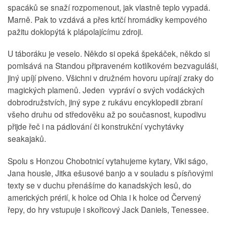
spacáků se snaží rozpomenout, jak vlastně teplo vypadá.
Marně. Pak to vzdává a přes krtčí hromádky kempového
pažitu doklopýtá k plápolajícímu zdroji.
U táboráku je veselo. Někdo si opeká špekáček, někdo si
pomlsává na Standou připraveném kotlíkovém bezvaguláši,
jiný upíjí piveno. Všichni v družném hovoru upírají zraky do
magických plamenů. Jeden vypráví o svých vodáckých
dobrodružstvích, jiný sype z rukávu encyklopedii zbraní
všeho druhu od středověku až po současnost, kupodivu
přijde řeč i na pádlování či konstrukční vychytávky
seakajaků.
Spolu s Honzou Chobotnicí vytahujeme kytary, Viki ságo,
Jana housle, Jitka ešusové banjo a v souladu s písňovými
texty se v duchu přenášíme do kanadských lesů, do
amerických prérií, k holce od Ohia i k holce od Červený
řepy, do hry vstupuje i skořicový Jack Daniels, Tenessee.