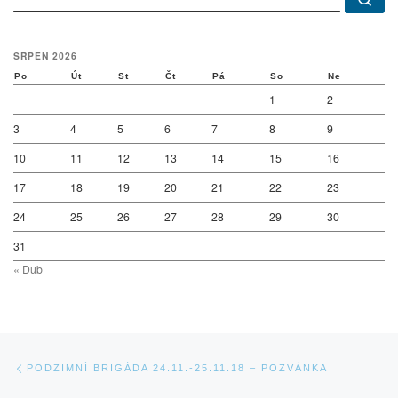
SRPEN 2026
Po
Út
St
Čt
Pá
So
Ne
1
2
3
4
5
6
7
8
9
10
11
12
13
14
15
16
17
18
19
20
21
22
23
24
25
26
27
28
29
30
31
« Dub
Navigace v příspěvcích
Previous post
PODZIMNÍ BRIGÁDA 24.11.-25.11.18 – POZVÁNKA