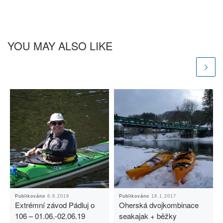
YOU MAY ALSO LIKE
Publikováno
6.6.2019
Publikováno
18.1.2017
Extrémní závod Pádluj o
Oherská dvojkombinace
106 – 01.06.-02.06.19
seakajak + běžky