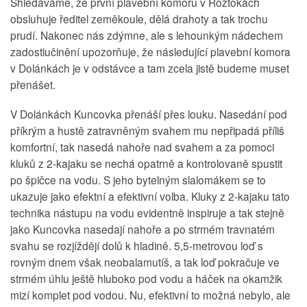
Shledáváme, že první plavební komoru v Roztokách
obsluhuje ředitel zeměkoule, dělá drahoty a tak trochu
prudí. Nakonec nás zdýmne, ale s lehounkým nádechem
zadostiučinění upozorňuje, že následující plavební komora
v Dolánkách je v odstávce a tam zcela jistě budeme muset
přenášet.
V Dolánkách Kuncovka přenáší přes louku. Nasedání pod
příkrým a hustě zatravněným svahem mu nepřipadá příliš
komfortní, tak nasedá nahoře nad svahem a za pomoci
kluků z 2-kajaku se nechá opatrně a kontrolovaně spustit
po špičce na vodu. S jeho bytelným slalomákem se to
ukazuje jako efektní a efektivní volba. Kluky z 2-kajaku tato
technika nástupu na vodu evidentně inspiruje a tak stejně
jako Kuncovka nasedají nahoře a po strmém travnatém
svahu se rozjíždějí dolů k hladině. 5,5-metrovou loď s
rovným dnem však neobalamutíš, a tak loď pokračuje ve
strmém úhlu ještě hluboko pod vodu a háček na okamžik
mizí komplet pod vodou. Nu, efektivní to možná nebylo, ale