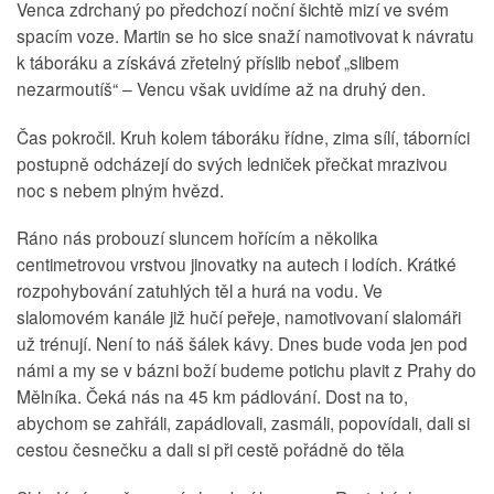
Venca zdrchaný po předchozí noční šichtě mizí ve svém
spacím voze. Martin se ho sice snaží namotivovat k návratu
k táboráku a získává zřetelný příslib neboť „slibem
nezarmoutíš“ – Vencu však uvidíme až na druhý den.
Čas pokročil. Kruh kolem táboráku řídne, zima sílí, táborníci
postupně odcházejí do svých ledniček přečkat mrazivou
noc s nebem plným hvězd.
Ráno nás probouzí sluncem hořícím a několika
centimetrovou vrstvou jinovatky na autech i lodích. Krátké
rozpohybování zatuhlých těl a hurá na vodu. Ve
slalomovém kanále již hučí peřeje, namotivovaní slalomáři
už trénují. Není to náš šálek kávy. Dnes bude voda jen pod
námi a my se v bázni boží budeme potichu plavit z Prahy do
Mělníka. Čeká nás na 45 km pádlování. Dost na to,
abychom se zahřáli, zapádlovali, zasmáli, popovídali, dali si
cestou česnečku a dali si při cestě pořádně do těla