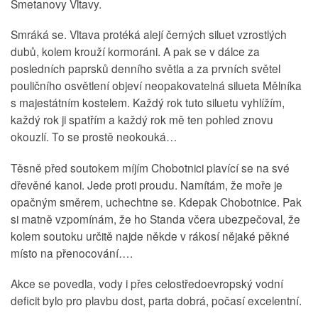
Smetanovy Vltavy.
Smráká se. Vltava protéká alejí černých siluet vzrostlých
dubů, kolem krouží kormoráni. A pak se v dálce za
posledních paprsků denního světla a za prvních světel
pouličního osvětlení objeví neopakovatelná silueta Mělníka
s majestátním kostelem. Každý rok tuto siluetu vyhlížím,
každý rok ji spatřím a každý rok mě ten pohled znovu
okouzlí. To se prostě neokouká…
Těsně před soutokem míjím Chobotnici plavící se na své
dřevěné kanoi. Jede proti proudu. Namítám, že moře je
opačným směrem, uchechtne se. Kdepak Chobotnice. Pak
si matně vzpomínám, že ho Standa včera ubezpečoval, že
kolem soutoku určitě najde někde v rákosí nějaké pěkné
místo na přenocování….
Akce se povedla, vody i přes celostředoevropský vodní
deficit bylo pro plavbu dost, parta dobrá, počasí excelentní.