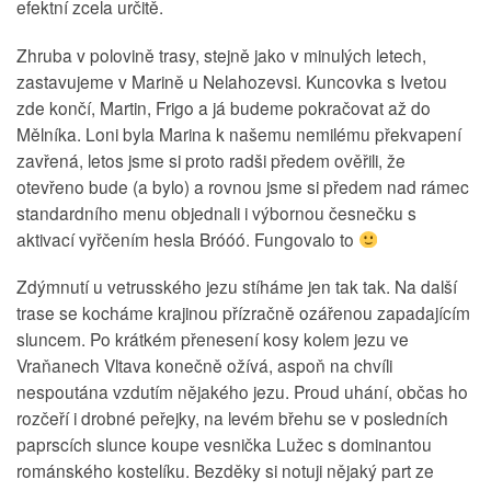
efektní zcela určitě.
Zhruba v polovině trasy, stejně jako v minulých letech,
zastavujeme v Marině u Nelahozevsi. Kuncovka s Ivetou
zde končí, Martin, Frigo a já budeme pokračovat až do
Mělníka. Loni byla Marina k našemu nemilému překvapení
zavřená, letos jsme si proto radši předem ověřili, že
otevřeno bude (a bylo) a rovnou jsme si předem nad rámec
standardního menu objednali i výbornou česnečku s
aktivací vyřčením hesla Bróóó. Fungovalo to
Zdýmnutí u vetrusského jezu stíháme jen tak tak. Na další
trase se kocháme krajinou přízračně ozářenou zapadajícím
sluncem. Po krátkém přenesení kosy kolem jezu ve
Vraňanech Vltava konečně ožívá, aspoň na chvíli
nespoutána vzdutím nějakého jezu. Proud uhání, občas ho
rozčeří i drobné peřejky, na levém břehu se v posledních
paprscích slunce koupe vesnička Lužec s dominantou
románského kostelíku. Bezděky si notuji nějaký part ze