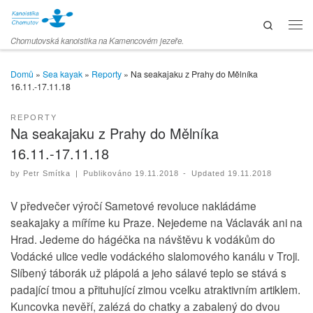
Skip to content
Search
Men
Chomutovská kanoistika na Kamencovém jezeře.
Domů
»
Sea kayak
»
Reporty
»
Na seakajaku z Prahy do Mělníka
16.11.-17.11.18
REPORTY
Na seakajaku z Prahy do Mělníka
16.11.-17.11.18
by
Petr Smítka
|
Publikováno
19.11.2018
-
Updated
19.11.2018
V předvečer výročí Sametové revoluce nakládáme
seakajaky a míříme ku Praze. Nejedeme na Václavák ani na
Hrad. Jedeme do hágéčka na návštěvu k vodákům do
Vodácké ulice vedle vodáckého slalomového kanálu v Troji.
Slíbený táborák už plápolá a jeho sálavé teplo se stává s
padající tmou a přituhující zimou vcelku atraktivním artiklem.
Kuncovka nevěří, zalézá do chatky a zabalený do dvou