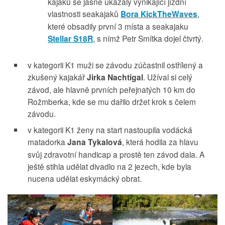
kajaků se jasně ukázaly vynikající jízdní
vlastnosti seakajaků
Bora KickTheWaves
,
které obsadily první 3 místa a seakajaku
Stellar S18R
, s nímž Petr Smítka dojel čtvrtý.
v kategorii K1 muži se závodu zúčastnil ostřílený a
zkušený kajakář
Jirka Nachtigal
. Užíval si celý
závod, ale hlavně prvních peřejnatých 10 km do
Rožmberka, kde se mu dařilo držet krok s čelem
závodu.
v kategorii K1 ženy na start nastoupila vodácká
matadorka
Jana Tykalová
, která hodila za hlavu
svůj zdravotní handicap a prostě ten závod dala. A
ještě stihla udělat divadlo na 2 jezech, kde byla
nucena udělat eskymácký obrat.