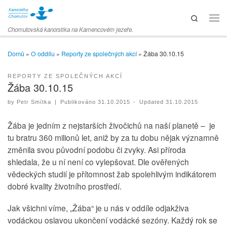
Skip to content
Search
Men
Chomutovská kanoistika na Kamencovém jezeře.
Domů
»
O oddílu
»
Reporty ze společných akcí
»
Žába 30.10.15
REPORTY ZE SPOLEČNÝCH AKCÍ
Žába 30.10.15
by
Petr Smítka
|
Publikováno
31.10.2015
-
Updated
31.10.2015
Žába je jedním z nejstarších živočichů na naší planetě – je
tu bratru 360 milionů let, aniž by za tu dobu nějak významně
změnila svou původní podobu či zvyky. Asi příroda
shledala, že u ní není co vylepšovat. Dle ověřených
vědeckých studií je přítomnost žab spolehlivým indikátorem
dobré kvality životního prostředí.
Jak všichni víme, „Žába“ je u nás v oddíle odjakživa
vodáckou oslavou ukončení vodácké sezóny. Každý rok se