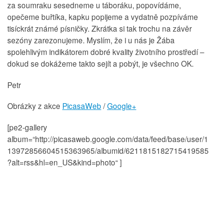
za soumraku sesedneme u táboráku, popovídáme,
opečeme buřtíka, kapku popijeme a vydatně pozpíváme
tisíckrát známé písničky. Zkrátka si tak trochu na závěr
sezóny zarezonujeme. Myslím, že i u nás je Žába
spolehlivým indikátorem dobré kvality životního prostředí –
dokud se dokážeme takto sejít a pobýt, je všechno OK.
Petr
Obrázky z akce
PicasaWeb
/
Google+
[pe2-gallery
album=“http://picasaweb.google.com/data/feed/base/user/1
13972856604515363965/albumid/6211815182715419585
?alt=rss&hl=en_US&kind=photo“ ]