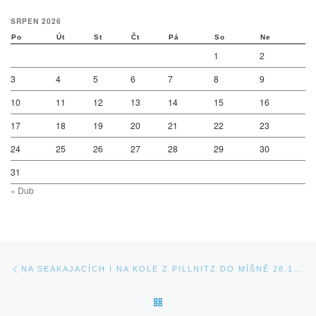
SRPEN 2026
Po
Út
St
Čt
Pá
So
Ne
1
2
3
4
5
6
7
8
9
10
11
12
13
14
15
16
17
18
19
20
21
22
23
24
25
26
27
28
29
30
31
« Dub
Navigace v příspěvcích
Previous post
NA SEAKAJACÍCH I NA KOLE Z PILLNITZ DO MÍŠNĚ 28.10.15
BACK TO POST LIST