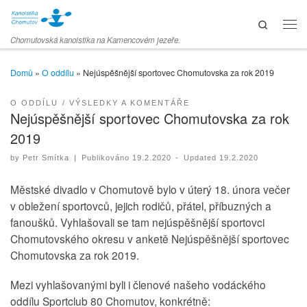
Skip to content
Search
Men
Chomutovská kanoistika na Kamencovém jezeře.
Domů
»
O oddílu
»
Nejúspěšnější sportovec Chomutovska za rok 2019
O ODDÍLU
VÝSLEDKY A KOMENTÁŘE
Nejúspěšnější sportovec Chomutovska za rok
2019
by
Petr Smítka
|
Publikováno
19.2.2020
-
Updated
19.2.2020
Městské divadlo v Chomutově bylo v úterý 18. února večer
v obležení sportovců, jejich rodičů, přátel, příbuzných a
fanoušků. Vyhlašovali se tam nejúspěšnější sportovci
Chomutovského okresu v anketě Nejúspěšnější sportovec
Chomutovska za rok 2019.
Mezi vyhlašovanými byli i členové našeho vodáckého
oddílu Sportclub 80 Chomutov, konkrétně: