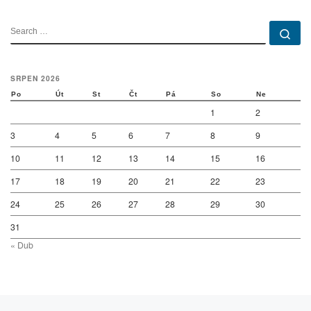
SEARCH
Se
SRPEN 2026
Po
Út
St
Čt
Pá
So
Ne
1
2
3
4
5
6
7
8
9
10
11
12
13
14
15
16
17
18
19
20
21
22
23
24
25
26
27
28
29
30
31
« Dub