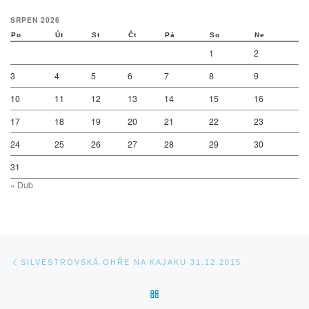
SRPEN 2026
Po
Út
St
Čt
Pá
So
Ne
1
2
3
4
5
6
7
8
9
10
11
12
13
14
15
16
17
18
19
20
21
22
23
24
25
26
27
28
29
30
31
« Dub
Navigace v příspěvcích
Previous post
SILVESTROVSKÁ OHŘE NA KAJAKU 31.12.2015
BACK TO POST LIST