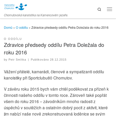
Skip to content
Search
Men
Chomutovská kanoistika na Kamencovém jezeře.
Domů
»
O oddílu
»
Zdravice předsedy oddílu Petra Doležala do roku 2016
O ODDÍLU
Zdravice předsedy oddílu Petra Doležala do
roku 2016
by
Petr Smítka
|
Publikováno
28.12.2015
Vážení přátelé, kamarádi, členové a sympatizanti oddílu
kanoistiky při Sportclubu80 Chomutov.
V závěru roku 2015 bych vám chtěl poděkovat za přízeň k
činnosti našeho oddílu v tomto roce. Zároveň také popřát
všem do roku 2016 – závodníkům mnoho radosti z
úspěchů v soutěžích a ostatním dobrý pocit z aktivit, které
jim nabízí naše nově zrekonstruovaná loděnice se svým