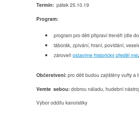
Termín:
pátek 25.10.19
Program:
program pro děti připraví trenéři (dle d
táborák, zpívání, hraní, povídání, vese
zároveň
oslavíme historický předěl m
Občerstvení:
pro děti budou zajištěny vuřty a l
Vemte sebou:
dobrou náladu, hudební nástro
Výbor oddílu kanoistiky