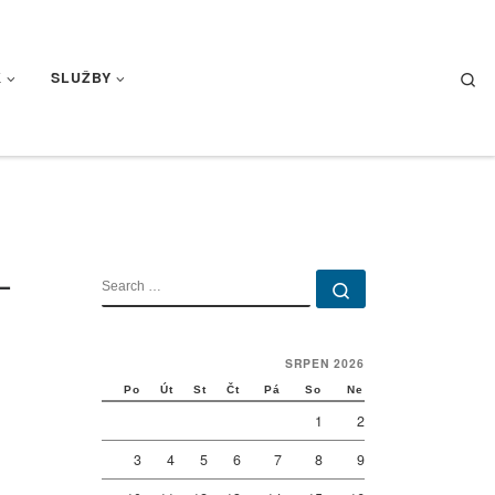
Se
K
SLUŽBY
–
SEARCH
Search …
SRPEN 2026
Po
Út
St
Čt
Pá
So
Ne
1
2
3
4
5
6
7
8
9