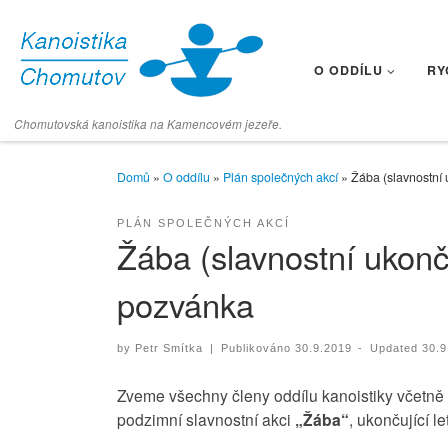
Skip to content
O ODDÍLU
RY
Chomutovská kanoistika na Kamencovém jezeře.
Domů
»
O oddílu
»
Plán společných akcí
»
Žába (slavnostní
PLÁN SPOLEČNÝCH AKCÍ
Žába (slavnostní ukon
pozvánka
by
Petr Smítka
|
Publikováno
30.9.2019
-
Updated
30.9
Zveme všechny členy oddílu kanoistiky včetně r
podzimní slavnostní akci
„Žába“
, ukončující l