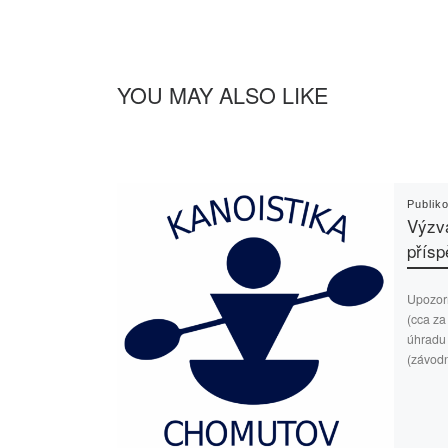
YOU MAY ALSO LIKE
Publik
Výzv
přísp
Upozorň
(cca za
úhradu 
(závodn