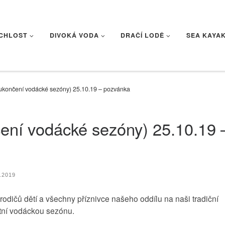
CHLOST
DIVOKÁ VODA
DRAČÍ LODĚ
SEA KAYA
 ukončení vodácké sezóny) 25.10.19 – pozvánka
čení vodácké sezóny) 25.10.19 
.2019
odičů dětí a všechny příznivce našeho oddílu na naši tradiční
etní vodáckou sezónu.