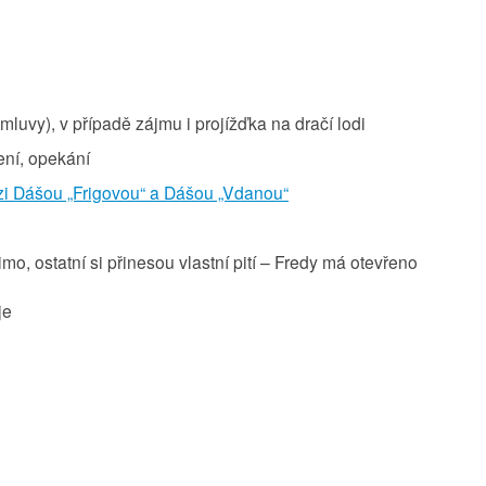
omluvy), v případě zájmu i projížďka na dračí lodi
lení, opekání
ezi Dášou „Frigovou“ a Dášou „Vdanou“
imo, ostatní si přinesou vlastní pití – Fredy má otevřeno
je