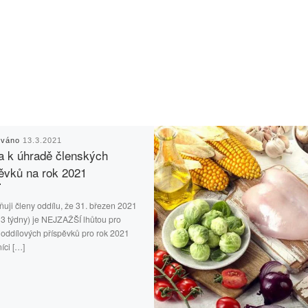
ováno
13.3.2021
a k úhradě členských
ěvků na rok 2021
uji členy oddílu, že 31. březen 2021
 3 týdny) je NEJZAŽŠÍ lhůtou pro
oddílových příspěvků pro rok 2021
íci […]