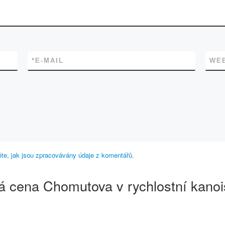
*
E-MAIL
WE
těte, jak jsou zpracovávány údaje z komentářů.
á cena Chomutova v rychlostní kanois