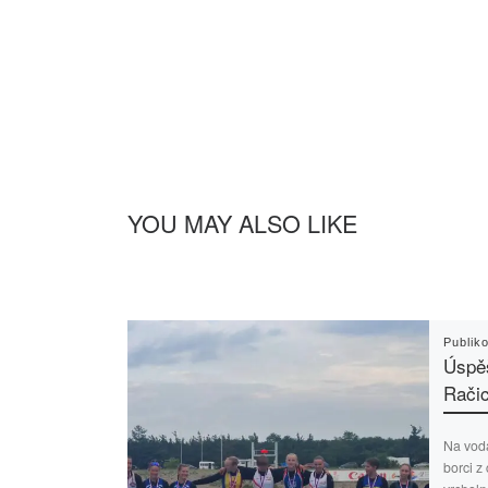
YOU MAY ALSO LIKE
Publik
Úspě
Račic
Na vodá
borci z 