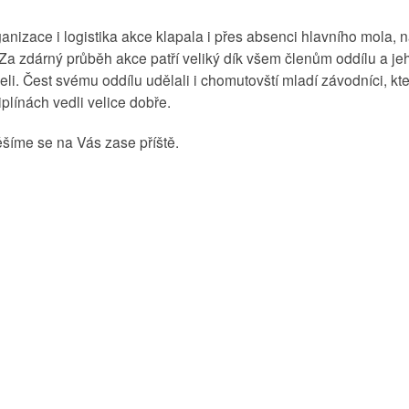
anizace i logistika akce klapala i přes absenci hlavního mola, 
. Za zdárný průběh akce patří veliký dík všem členům oddílu a je
li. Čest svému oddílu udělali i chomutovští mladí závodníci, kteř
plínách vedli velice dobře.
těšíme se na Vás zase příště.