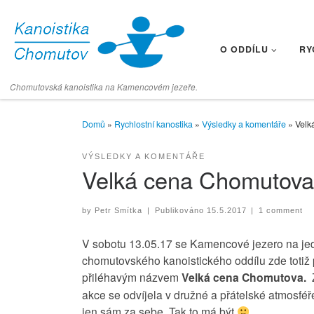
Skip to content
O ODDÍLU
RY
Chomutovská kanoistika na Kamencovém jezeře.
Domů
»
Rychlostní kanostika
»
Výsledky a komentáře
»
Velk
VÝSLEDKY A KOMENTÁŘE
Velká cena Chomutova v
by
Petr Smítka
|
Publikováno
15.5.2017
|
1 comment
V sobotu 13.05.17 se Kamencové jezero na jede
chomutovského kanoistického oddílu zde totiž p
přiléhavým názvem
Velká cena Chomutova.
Z
akce se odvíjela v družné a přátelské atmosféř
jen sám za sebe. Tak to má být