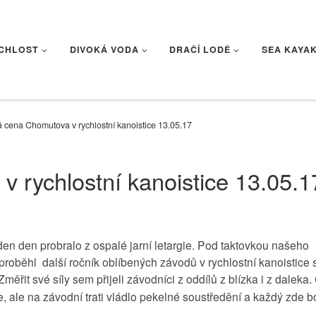
CHLOST
DIVOKÁ VODA
DRAČÍ LODĚ
SEA KAYA
á cena Chomutova v rychlostní kanoistice 13.05.17
 rychlostní kanoistice 13.05.1
n den probralo z ospalé jarní letargie. Pod taktovkou našeho
roběhl další ročník oblíbených závodů v rychlostní kanoistice 
měřit své síly sem přijeli závodníci z oddílů z blízka i z daleka.
e, ale na závodní trati vládlo pekelné soustředění a každý zde b