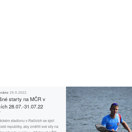
ováno
29.9.2022
šné starty na MČR v
ích 28.07.-31.07.22
ckém stadionu v Račicích se sjeli
celé republiky, aby změřili své síly na