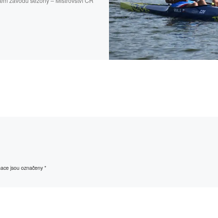
ém závodu sezóny – Mistrovství ČR
mace jsou označeny
*