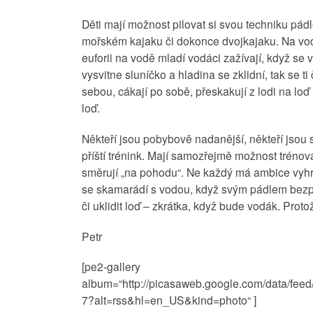
Děti mají možnost pilovat si svou techniku pád
mořském kajaku či dokonce dvojkajaku. Na vod
euforii na vodě mladí vodáci zažívají, když se 
vysvitne sluníčko a hladina se zklidní, tak se t
sebou, cákají po sobě, přeskakují z lodi na l
loď.
Někteří jsou pobybově nadanější, někteří jsou 
příští trénink. Mají samozřejmě možnost trénova
směrují „na pohodu“. Ne každý má ambice vyhrá
se skamarádí s vodou, když svým pádlem bezpe
či uklidit loď – zkrátka, když bude vodák. Proto
Petr
[pe2-gallery
album=“http://picasaweb.google.com/data/f
7?alt=rss&hl=en_US&kind=photo“ ]