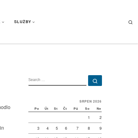
Se
K
SLUŽBY
SEARCH
Search …
SRPEN 2026
hodlo
Po
Út
St
Čt
Pá
So
Ne
1
2
in
3
4
5
6
7
8
9