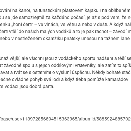
lování na kanoi, na turistickém plastovém kajaku i na oblíbeném
u se jde samozřejmě za každého počasí, je až s podivem, že ne
venku „honí čerti“ – ve vlnách, ve větru a nebo v dešti. A když n
i čerti vtělí do našich malých vodáků a to je pak rachot – závodí 
oď nebo v nestřeženém okamžiku pirátsky unesou na tažném laně
snaživější, ale všichni jsou z vodáckého sportu nadšeni a těší s
t závodně spolu s jejich oddílovými vrstevníky, ale zatím to spíš
vat a rvát se s ostatními o výsluní úspěchu. Někdy bohatě stačí
čně ovládne pohyb své lodi a když třeba pomůže kamarádovi v
že vodáci jsou dobrá parta.
eed/base/user/113972856604515363965/albumid/588592488570