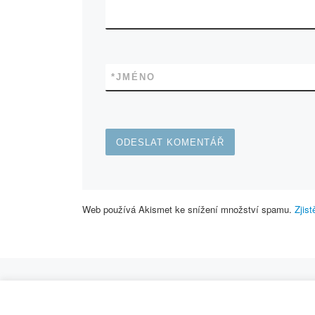
*
JMÉNO
Web používá Akismet ke snížení množství spamu.
Zjis
Navigace v příspěvcích
Previous post
BRIGÁDA NA LODĚNICI 25.05.-30.05.2013