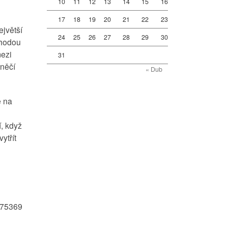
10
11
12
13
14
15
16
17
18
19
20
21
22
23
jvětší
24
25
26
27
28
29
30
áhodou
mezi
31
 něčí
« Dub
e na
, když
ytřít
275369