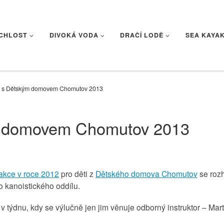
CHLOST
DIVOKÁ VODA
DRAČÍ LODĚ
SEA KAYA
e s Dětským domovem Chomutov 2013
m domovem Chomutov 2013
 akce v roce 2012
pro děti z
Dětského domova Chomutov
se roz
o kanoistického oddílu.
 v týdnu, kdy se výlučně jen jim věnuje odborný instruktor – Mart