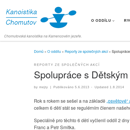
Skip to content
O ODDÍLU
RY
Chomutovská kanoistika na Kamencovém jezeře.
Domů
»
O oddílu
»
Reporty ze společných akcí
»
Spoluprác
REPORTY ZE SPOLEČNÝCH AKCÍ
Spolupráce s Dětský
by
mejty
|
Publikováno
5.6.2013
-
Updated
1.8.2014
Rok s rokem se sešel a na základě
„osvětové“
celkem 6 dětí stát se regulérním členem našeh
Speciálně pro těchto 6 dětí vyčlenil oddíl 2 dny
Franc a Petr Smítka.