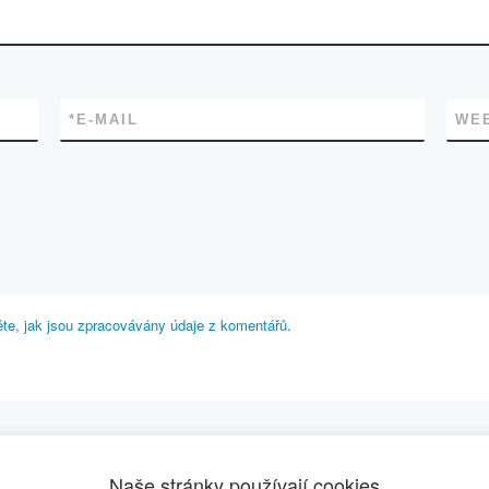
*
E-MAIL
WE
těte, jak jsou zpracovávány údaje z komentářů.
BACK TO POST LIST
Naše stránky používají cookies