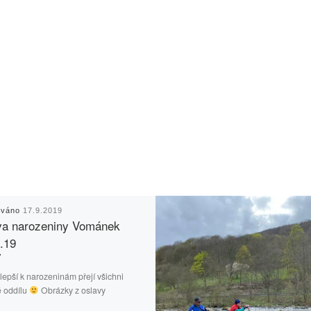
ováno
17.9.2019
va narozeniny Vománek
.19
lepší k narozeninám přejí všichni
é oddílu
Obrázky z oslavy