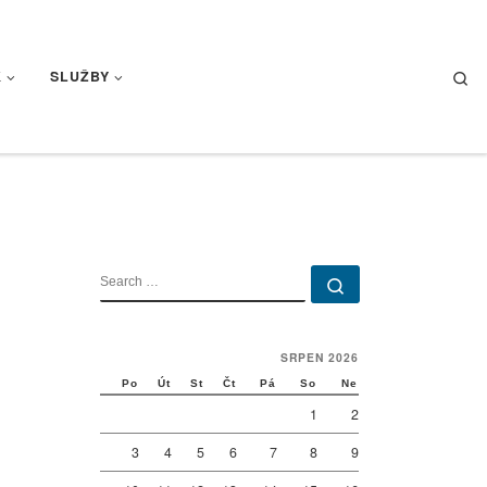
Se
K
SLUŽBY
SEARCH
Search …
SRPEN 2026
Po
Út
St
Čt
Pá
So
Ne
1
2
3
4
5
6
7
8
9