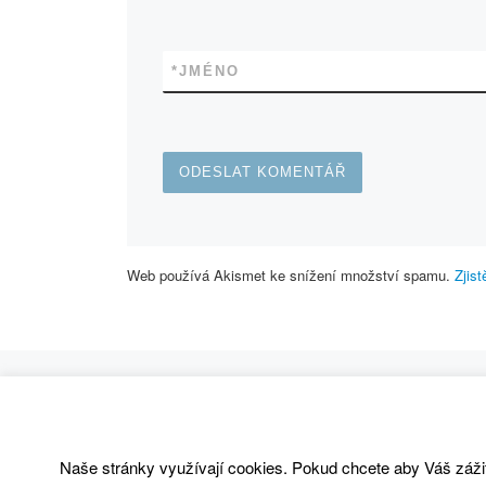
*
JMÉNO
Web používá Akismet ke snížení množství spamu.
Zjis
Navigace v příspěvcích
Previous post
ČEŇKÁRNA 03.05.-05.05. 2013
Naše stránky využívají cookies. Pokud chcete aby Váš zážit
© 2026
SC80 Kanoistika
– All rights reserved