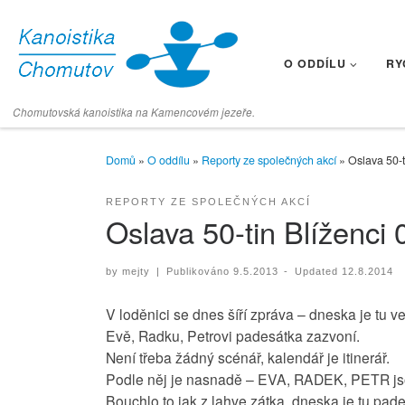
Skip to content
O ODDÍLU
RY
Chomutovská kanoistika na Kamencovém jezeře.
Domů
»
O oddílu
»
Reporty ze společných akcí
»
Oslava 50-t
REPORTY ZE SPOLEČNÝCH AKCÍ
Oslava 50-tin Blíženci
by
mejty
|
Publikováno
9.5.2013
-
Updated
12.8.2014
V loděnici se dnes šíří zpráva – dneska je tu v
Evě, Radku, Petrovi padesátka zazvoní.
Není třeba žádný scénář, kalendář je itinerář.
Podle něj je nasnadě – EVA, RADEK, PETR js
Bouchlo to jak z lahve zátka, dneska je tu pad