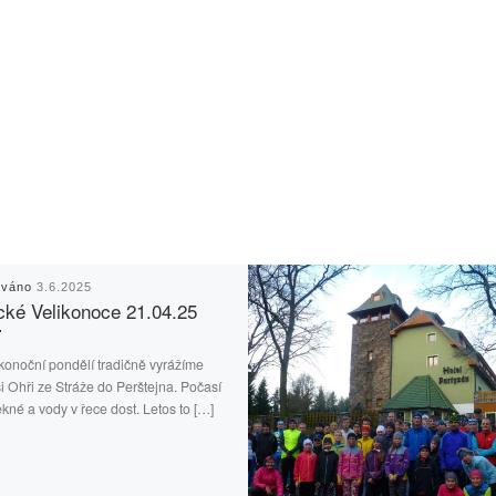
ováno
3.6.2025
ké Velikonoce 21.04.25
konoční pondělí tradičně vyrážíme
si Ohři ze Stráže do Perštejna. Počasí
kné a vody v řece dost. Letos to […]