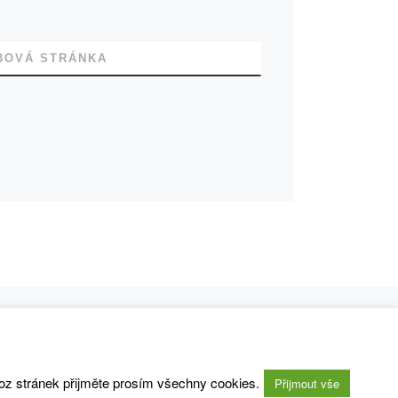
BOVÁ STRÁNKA
Ne
ALPSKÉ ŘEKY (RAKOUSKO – MÜRZ, ERLAUF, SCHWARZA) 10.05.-12.05. 2013
oz stránek přijměte prosím všechny cookies.
Přijmout vše