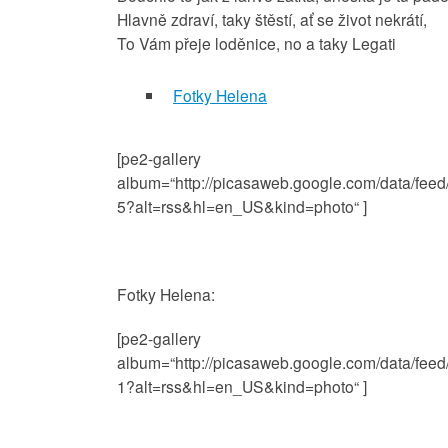
Hlavně zdraví, taky štěstí, ať se život nekrátí,
To Vám přeje loděnice, no a taky Legati
Fotky Helena
[pe2-gallery
album=“http://picasaweb.google.com/data/f
5?alt=rss&hl=en_US&kind=photo“ ]
Fotky Helena:
[pe2-gallery
album=“http://picasaweb.google.com/data/f
1?alt=rss&hl=en_US&kind=photo“ ]