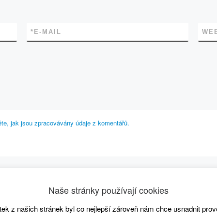
*
E-MAIL
WE
těte, jak jsou zpracovávány údaje z komentářů.
BACK TO POST LIST
Naše stránky používají cookies
ek z našich stránek byl co nejlepší zároveň nám chce usnadnit prov