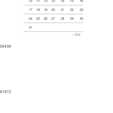
10
11
12
13
14
15
16
17
18
19
20
21
22
23
24
25
26
27
28
29
30
31
« Dub
006438
691872