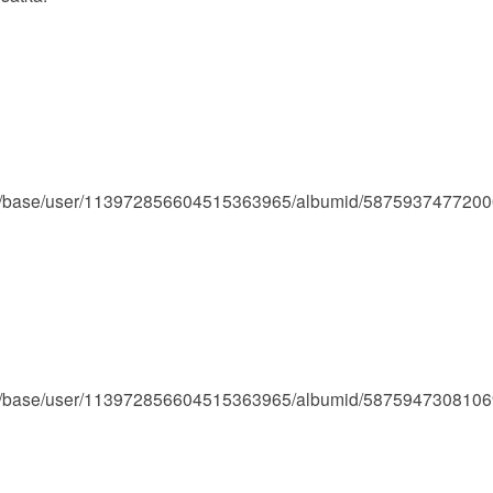
eed/base/user/113972856604515363965/albumid/587593747720
eed/base/user/113972856604515363965/albumid/587594730810