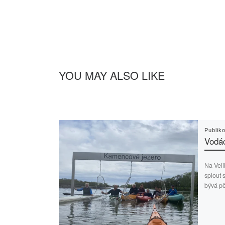
YOU MAY ALSO LIKE
Publik
Vodác
Na Veli
splout 
bývá pě