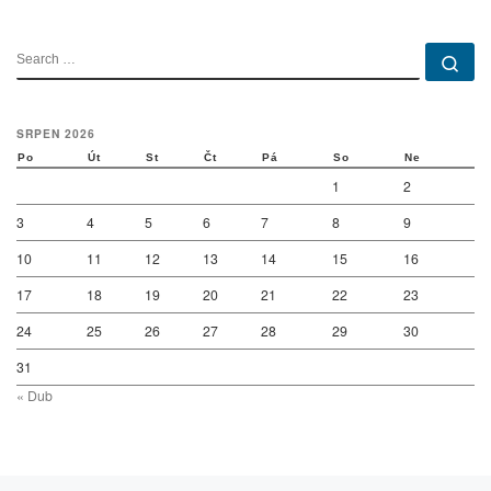
SEARCH
Se
SRPEN 2026
Po
Út
St
Čt
Pá
So
Ne
1
2
3
4
5
6
7
8
9
10
11
12
13
14
15
16
17
18
19
20
21
22
23
24
25
26
27
28
29
30
31
« Dub