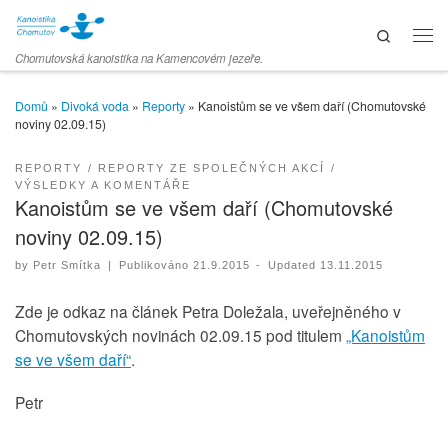
Skip to content
Search
Men
Chomutovská kanoistika na Kamencovém jezeře.
Domů
»
Divoká voda
»
Reporty
»
Kanoistům se ve všem daří (Chomutovské
noviny 02.09.15)
REPORTY
REPORTY ZE SPOLEČNÝCH AKCÍ
VÝSLEDKY A KOMENTÁŘE
Kanoistům se ve všem daří (Chomutovské
noviny 02.09.15)
by
Petr Smítka
|
Publikováno
21.9.2015
-
Updated
13.11.2015
Zde je odkaz na článek Petra Doležala, uveřejněného v
Chomutovských novinách 02.09.15 pod titulem
„Kanoistům
se ve všem daří“
.
Petr