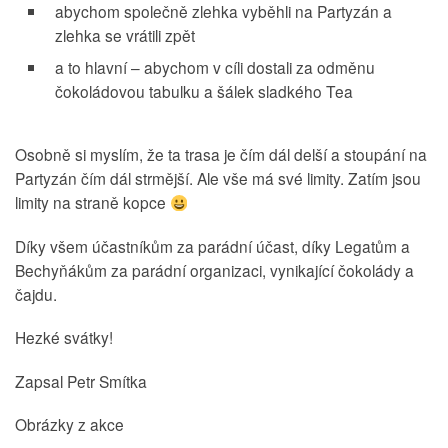
abychom společně zlehka vyběhli na Partyzán a
zlehka se vrátili zpět
a to hlavní – abychom v cíli dostali za odměnu
čokoládovou tabulku a šálek sladkého Tea
Osobně si myslím, že ta trasa je čím dál delší a stoupání na
Partyzán čím dál strmější. Ale vše má své limity. Zatím jsou
limity na straně kopce
Díky všem účastníkům za parádní účast, díky Legatům a
Bechyňákům za parádní organizaci, vynikající čokolády a
čajdu.
Hezké svátky!
Zapsal Petr Smítka
Obrázky z akce