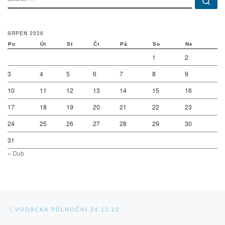
SRPEN 2026
Po
Út
St
Čt
Pá
So
Ne
1
2
3
4
5
6
7
8
9
10
11
12
13
14
15
16
17
18
19
20
21
22
23
24
25
26
27
28
29
30
31
« Dub
Navigace v příspěvcích
Previous post
VODÁCKÁ PŮLNOČNÍ 24.12.22