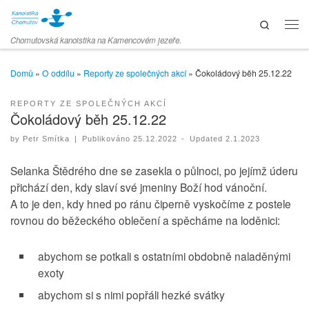
Skip to content
Search
Men
Chomutovská kanoistika na Kamencovém jezeře.
Domů
»
O oddílu
»
Reporty ze společných akcí
»
Čokoládový běh 25.12.22
REPORTY ZE SPOLEČNÝCH AKCÍ
Čokoládový běh 25.12.22
by
Petr Smítka
|
Publikováno
25.12.2022
-
Updated
2.1.2023
Selanka Štědrého dne se zasekla o půlnoci, po jejímž úderu
přichází den, kdy slaví své jmeniny Boží hod vánoční.
A to je den, kdy hned po ránu čiperně vyskočíme z postele
rovnou do běžeckého oblečení a spěcháme na loděnici:
abychom se potkali s ostatními obdobně naladěnými
exoty
abychom si s nimi popřáli hezké svátky