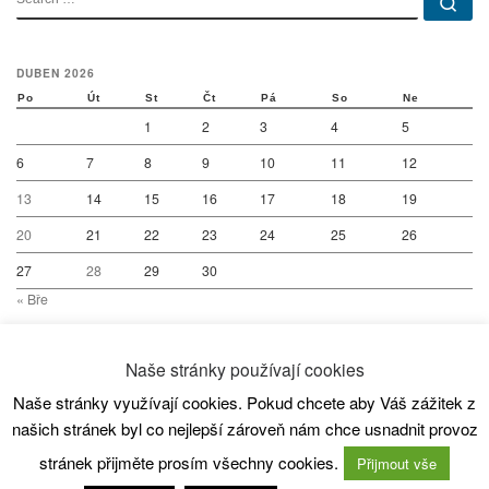
Se
DUBEN 2026
Po
Út
St
Čt
Pá
So
Ne
1
2
3
4
5
6
7
8
9
10
11
12
13
14
15
16
17
18
19
20
21
22
23
24
25
26
27
28
29
30
« Bře
Naše stránky používají cookies
Naše stránky využívají cookies. Pokud chcete aby Váš zážitek z
© 2026
SC80 Kanoistika
– All rights reserved
našich stránek byl co nejlepší zároveň nám chce usnadnit provoz
Powered by
WP
– Designed with the
Customizr theme
stránek přijměte prosím všechny cookies.
Přijmout vše