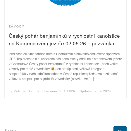
ZÁVODY
Český pohár benjamínků v rychlostní kanoistice
na Kamencovém jezeře 02.05.26 – pozvánka
Pod záštitou Statutárního města Chomutova a hlavního oddílového sponzora
ČEZ Teplárenská a.s. uspořádá náš kanoistický oddíl na Kamencovém jezeře
v Chomutově Český pohár benjamínků v rychlostní kanoistice. „aneb velké
závody pro malé závodníky“
Jen pro úplnost, věková kategorie
benjamínků v rychlostní kanoistice v České republice představuje základní
věkovou skupinu pro nejmladší závodníky (obvykle ve […]
by
Petr Smítka
Publikováno
28.4.2026
Updated
28.4.2026
SEARCH