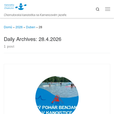
Skip to content
Search
Men
Chomutovská kanoistika na Kamencovém jezeře.
Domů
»
2026
»
Duben
»
28
Daily Archives:
28.4.2026
1 post