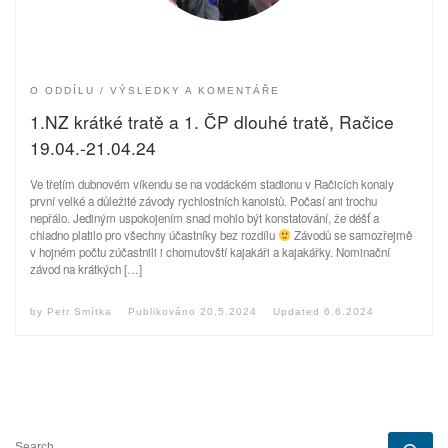
O ODDÍLU
VÝSLEDKY A KOMENTÁŘE
1.NZ krátké tratě a 1. ČP dlouhé tratě, Račice
19.04.-21.04.24
Ve třetím dubnovém víkendu se na vodáckém stadionu v Račicích konaly
první velké a důležité závody rychlostních kanoistů. Počasí ani trochu
nepřálo. Jediným uspokojením snad mohlo být konstatování, že déšť a
chladno platilo pro všechny účastníky bez rozdílu
Závodů se samozřejmě
v hojném počtu zúčastnili i chomutovští kajakáři a kajakářky. Nominační
závod na krátkých […]
by
Petr Smítka
Publikováno
20.5.2024
Updated
6.6.2024
SEARCH