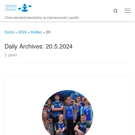
Skip to content
Search
Men
Chomutovská kanoistika na Kamencovém jezeře.
Domů
»
2024
»
Květen
»
20
Daily Archives:
20.5.2024
1 post