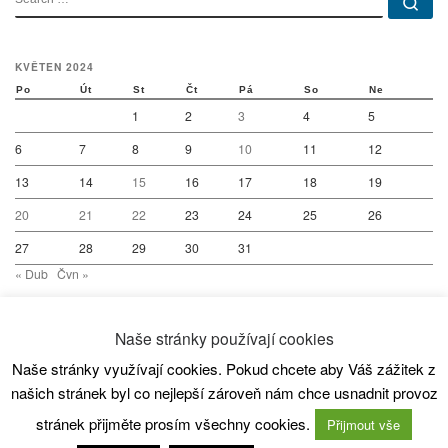
Se
KVĚTEN 2024
Po
Út
St
Čt
Pá
So
Ne
1
2
3
4
5
6
7
8
9
10
11
12
13
14
15
16
17
18
19
20
21
22
23
24
25
26
27
28
29
30
31
« Dub
Čvn »
Naše stránky používají cookies
Naše stránky využívají cookies. Pokud chcete aby Váš zážitek z
© 2026
SC80 Kanoistika
– All rights reserved
našich stránek byl co nejlepší zároveň nám chce usnadnit provoz
Powered by
WP
– Designed with the
Customizr theme
stránek přijměte prosím všechny cookies.
Přijmout vše