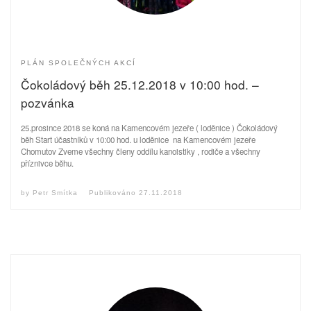
PLÁN SPOLEČNÝCH AKCÍ
Čokoládový běh 25.12.2018 v 10:00 hod. –
pozvánka
25.prosince 2018 se koná na Kamencovém jezeře ( loděnice ) Čokoládový
běh Start účastníků v 10:00 hod. u loděnice na Kamencovém jezeře
Chomutov Zveme všechny členy oddílu kanoistiky , rodiče a všechny
příznivce běhu.
by
Petr Smítka
Publikováno
27.11.2018