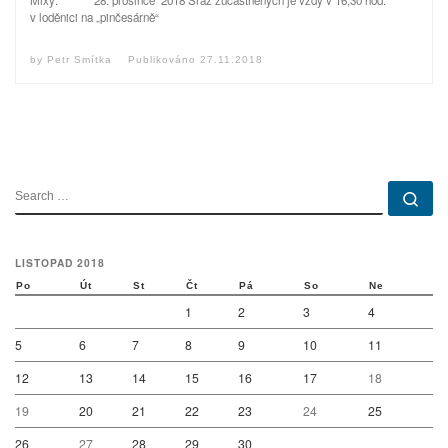
Mixy: 28. prosince 2018 Sraz zúčastněných je vždy v 16,30 hod.
v loděnici na „pinčesárně“
by
Petr Smítka
Publikováno
27.11.2018
SEARCH
Se
LISTOPAD 2018
Po
Út
St
Čt
Pá
So
Ne
1
2
3
4
5
6
7
8
9
10
11
12
13
14
15
16
17
18
19
20
21
22
23
24
25
26
27
28
29
30