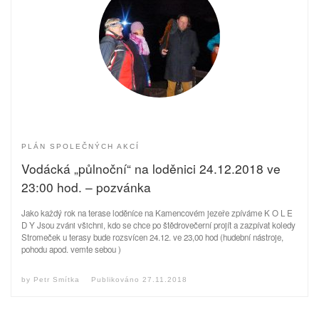
PLÁN SPOLEČNÝCH AKCÍ
Vodácká „půlnoční“ na loděnici 24.12.2018 ve
23:00 hod. – pozvánka
Jako každý rok na terase loděníce na Kamencovém jezeře zpíváme K O L E
D Y Jsou zváni všichni, kdo se chce po štědrovečerní projít a zazpívat koledy
Stromeček u terasy bude rozsvícen 24.12. ve 23,00 hod (hudební nástroje,
pohodu apod. vemte sebou )
by
Petr Smítka
Publikováno
27.11.2018