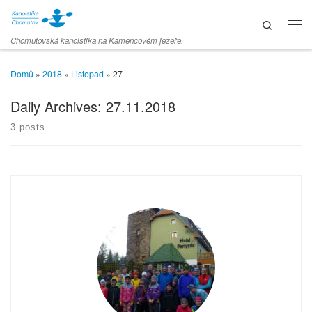
Skip to content
Search
Men
Chomutovská kanoistika na Kamencovém jezeře.
Domů
»
2018
»
Listopad
»
27
Daily Archives:
27.11.2018
3 posts