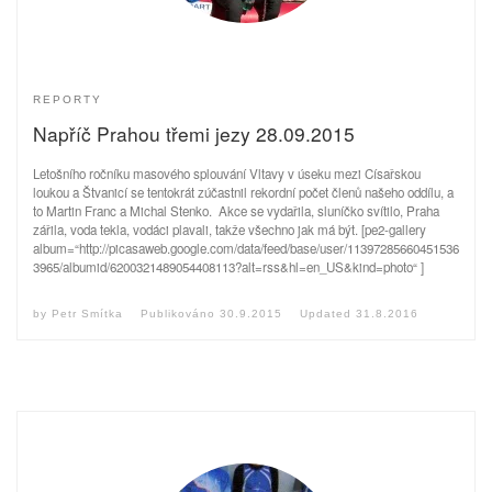
REPORTY
Napříč Prahou třemi jezy 28.09.2015
Letošního ročníku masového splouvání Vltavy v úseku mezi Císařskou
loukou a Štvanicí se tentokrát zúčastnil rekordní počet členů našeho oddílu, a
to Martin Franc a Michal Stenko. Akce se vydařila, sluníčko svítilo, Praha
zářila, voda tekla, vodáci plavali, takže všechno jak má být. [pe2-gallery
album=“http://picasaweb.google.com/data/feed/base/user/11397285660451536
3965/albumid/6200321489054408113?alt=rss&hl=en_US&kind=photo“ ]
by
Petr Smítka
Publikováno
30.9.2015
Updated
31.8.2016