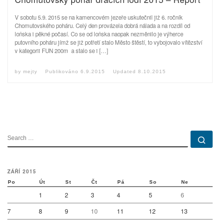
V sobotu 5.9. 2015 se na kamencovém jezeře uskutečnil již 6. ročník
Chomutovského poháru. Celý den provázela dobrá nálada a na rozdíl od
loňska i pěkné počasí. Co se od loňska naopak nezměnilo je výherce
putovního poháru jímž se již potřetí stalo Město štěstí, to vybojovalo vítězství
v kategorii FUN 200m a stalo se i […]
by
mejty
Publikováno
6.9.2015
Updated
8.10.2015
SEARCH
Se
ZÁŘÍ 2015
Po
Út
St
Čt
Pá
So
Ne
1
2
3
4
5
6
7
8
9
10
11
12
13