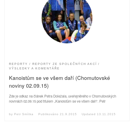
REPORTY
REPORTY ZE SPOLEČNÝCH AKCÍ
VÝSLEDKY A KOMENTÁŘE
Kanoistům se ve všem daří (Chomutovské
noviny 02.09.15)
Zde je odkaz na článek Petra Doležala, uveřejněného v Chomutovských
novinách 02.09.15 pod titulem „Kanoistům se ve všem daří“. Petr
by
Petr Smítka
Publikováno
21.9.2015
Updated
13.11.2015