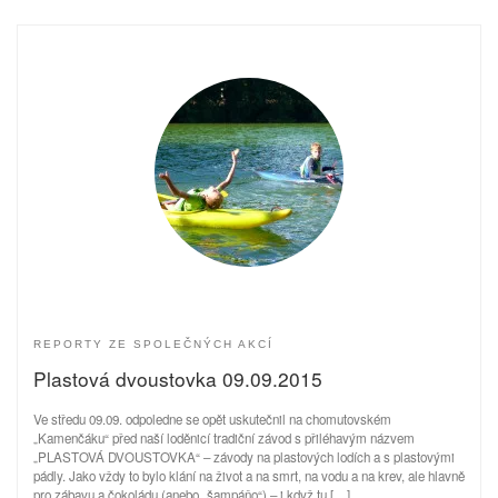
REPORTY ZE SPOLEČNÝCH AKCÍ
Plastová dvoustovka 09.09.2015
Ve středu 09.09. odpoledne se opět uskutečnil na chomutovském
„Kamenčáku“ před naší loděnicí tradiční závod s přiléhavým názvem
„PLASTOVÁ DVOUSTOVKA“ – závody na plastových lodích a s plastovými
pádly. Jako vždy to bylo klání na život a na smrt, na vodu a na krev, ale hlavně
pro zábavu a čokoládu (anebo „šampáňo“) – i když tu […]