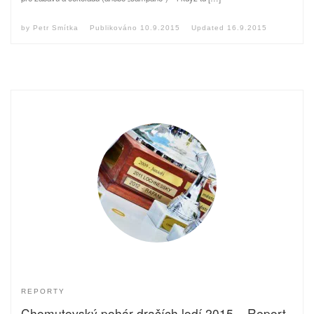
by
Petr Smítka
Publikováno
10.9.2015
Updated
16.9.2015
REPORTY
Chomutovský pohár dračích lodí 2015 – Report