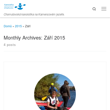
Skip to content
Search
Men
Chomutovská kanoistika na Kamencovém jezeře.
Domů
»
2015
»
Září
Monthly Archives:
Září 2015
4 posts