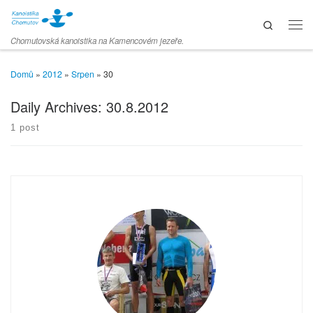
Skip to content
Search
Men
Chomutovská kanoistika na Kamencovém jezeře.
Domů
»
2012
»
Srpen
»
30
Daily Archives:
30.8.2012
1 post