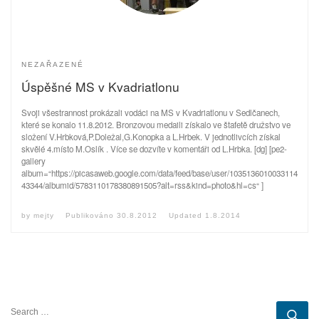
NEZAŘAZENÉ
Úspěšné MS v Kvadriatlonu
Svoji všestrannost prokázali vodáci na MS v Kvadriatlonu v Sedlčanech,
které se konalo 11.8.2012. Bronzovou medaili získalo ve štafetě družstvo ve
složení V.Hrbková,P.Doležal,G.Konopka a L.Hrbek. V jednotlivcích získal
skvělé 4.místo M.Oslík . Více se dozvíte v komentáři od L.Hrbka. [dg] [pe2-
gallery
album=“https://picasaweb.google.com/data/feed/base/user/1035136010033114
43344/albumid/5783110178380891505?alt=rss&kind=photo&hl=cs“ ]
by
mejty
Publikováno
30.8.2012
Updated
1.8.2014
SEARCH
Se