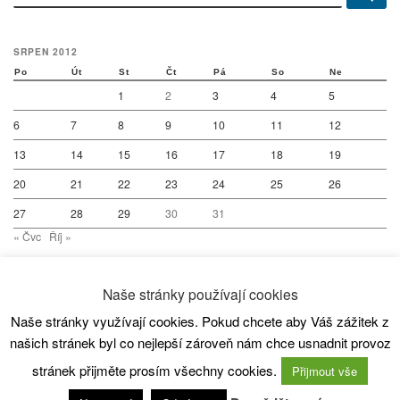
SRPEN 2012
Po
Út
St
Čt
Pá
So
Ne
1
2
3
4
5
6
7
8
9
10
11
12
13
14
15
16
17
18
19
20
21
22
23
24
25
26
27
28
29
30
31
« Čvc
Říj »
Naše stránky používají cookies
Naše stránky využívají cookies. Pokud chcete aby Váš zážitek z
© 2026
SC80 Kanoistika
– All rights reserved
našich stránek byl co nejlepší zároveň nám chce usnadnit provoz
Powered by
WP
– Designed with the
Customizr theme
stránek přijměte prosím všechny cookies.
Přijmout vše