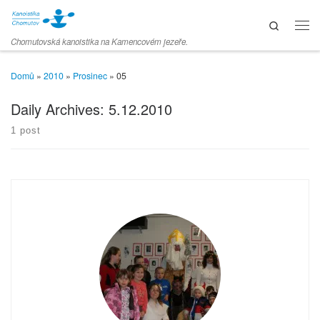
Skip to content
Search
Men
Chomutovská kanoistika na Kamencovém jezeře.
Domů
»
2010
»
Prosinec
»
05
Daily Archives:
5.12.2010
1 post