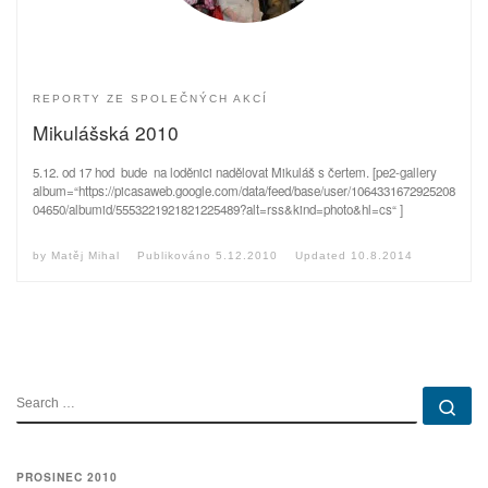
REPORTY ZE SPOLEČNÝCH AKCÍ
Mikulášská 2010
5.12. od 17 hod bude na loděnici nadělovat Mikuláš s čertem. [pe2-gallery
album=“https://picasaweb.google.com/data/feed/base/user/1064331672925208
04650/albumid/5553221921821225489?alt=rss&kind=photo&hl=cs“ ]
by
Matěj Mihal
Publikováno
5.12.2010
Updated
10.8.2014
SEARCH
Se
PROSINEC 2010