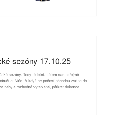
cké sezóny 17.10.25
ácké sezóny. Tedy té letní. Létem samozřejmě
náručí el Niňo. A když se počasí náhodou zvrtne do
ába nebyla rozhodně vyteplená, párkrát dokonce