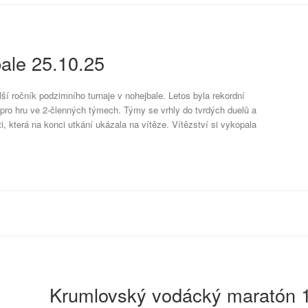
bale 25.10.25
ší ročník podzimního turnaje v nohejbale. Letos byla rekordní
t pro hru ve 2-členných týmech. Týmy se vrhly do tvrdých duelů a
, která na konci utkání ukázala na vítěze. Vítězství si vykopala
Krumlovský vodácký maratón 