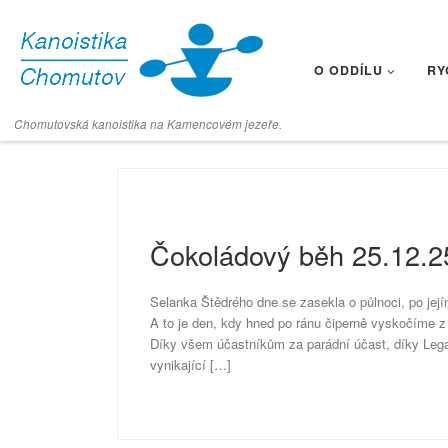
Skip to content
O ODDÍLU
RY
Chomutovská kanoistika na Kamencovém jezeře.
Čokoládový běh 25.12.2
Selanka Štědrého dne se zasekla o půlnoci, po jej
A to je den, kdy hned po ránu čiperně vyskočíme z
Díky všem účastníkům za parádní účast, díky Le
vynikající […]