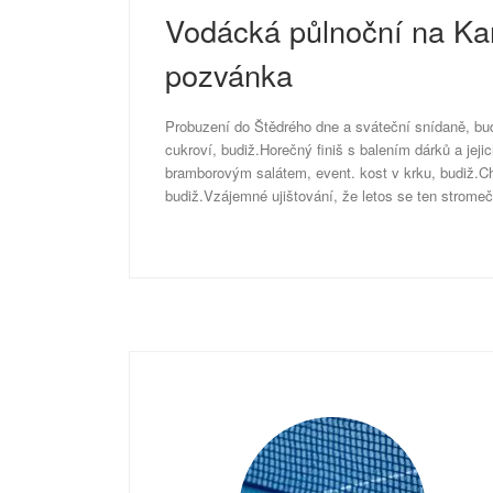
Vodácká půlnoční na Ka
pozvánka
Probuzení do Štědrého dne a sváteční snídaně, b
cukroví, budiž.Horečný finiš s balením dárků a jej
bramborovým salátem, event. kost v krku, budiž.Ch
budiž.Vzájemné ujištování, že letos se ten strome