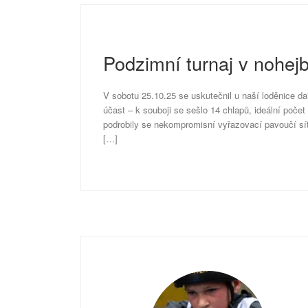
Podzimní turnaj v nohej
V sobotu 25.10.25 se uskutečnil u naší loděnice dal
účast – k souboji se sešlo 14 chlapů, ideální poče
podrobily se nekompromisní vyřazovací pavoučí síti
[…]