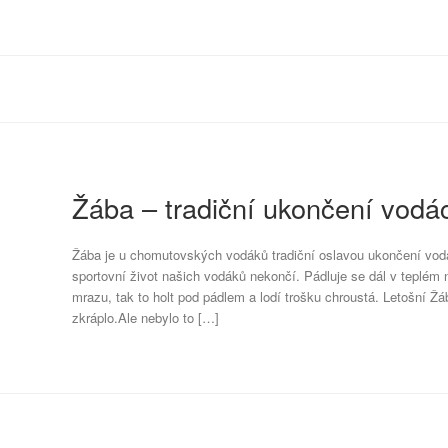
Žába – tradiční ukončení vodá
Žába je u chomutovských vodáků tradiční oslavou ukončení vod
sportovní život našich vodáků nekončí. Pádluje se dál v teplém 
mrazu, tak to holt pod pádlem a lodí trošku chroustá. Letošní Ž
zkráplo.Ale nebylo to […]