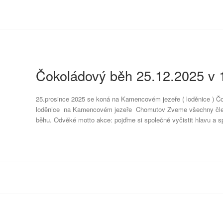
Čokoládový běh 25.12.2025 v 
25.prosince 2025 se koná na Kamencovém jezeře ( loděnice ) Čo
loděnice na Kamencovém jezeře Chomutov Zveme všechny členy 
běhu. Odvěké motto akce: pojďme si společně vyčistit hlavu a sp