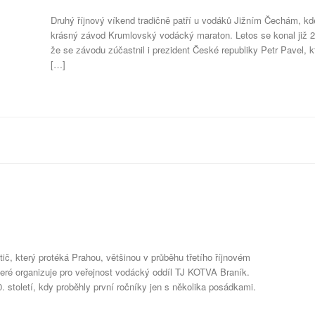
Druhý říjnový víkend tradičně patří u vodáků Jižním Čechám, kde
krásný závod Krumlovský vodácký maraton. Letos se konal již 23.
že se závodu zúčastnil i prezident České republiky Petr Pavel, kt
[…]
ič, který protéká Prahou, většinou v průběhu třetího říjnovém
eré organizuje pro veřejnost vodácký oddíl TJ KOTVA Braník.
. století, kdy proběhly první ročníky jen s několika posádkami.