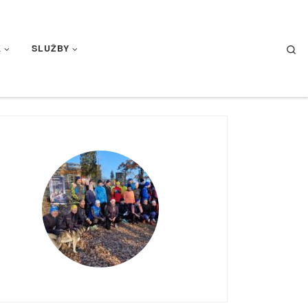
Se
K
SLUŽBY