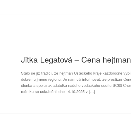
Jitka Legatová – Cena hejtma
Stalo se již tradicí, že hejtman Ústeckého kraje každoročně vybír
dobrému jménu regionu. Je nám ctí informovat, že prestižní Cen
členka a spoluzakladatelka našeho vodáckého oddílu SC80 Chomu
ročníku se uskutečnil dne 14.10.2025 v […]