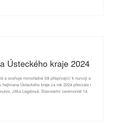
na Ústeckého kraje 2024
á a oceňuje mimořádné lidi přispívající k rozvoji a
u hejtmana Ústeckého kraje za rok 2024 převzala i
tov, Jitka Legatová. Slavnostní ceremoniál 14.