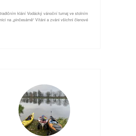
radičním klání Vodácký vánoční turnaj ve stolním
ici na „pinčesárně“ Vítáni a zváni všichni členové