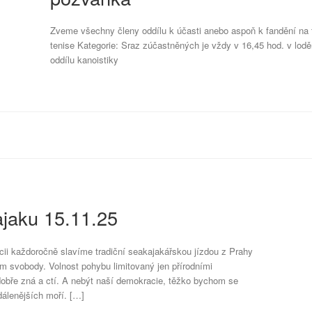
Zveme všechny členy oddílu k účasti anebo aspoň k fandění na t
tenise Kategorie: Sraz zúčastněných je vždy v 16,45 hod. v loděn
oddílu kanoistiky
ajaku 15.11.25
ii každoročně slavíme tradiční seakajakářskou jízdou z Prahy
m svobody. Volnost pohybu limitovaný jen přírodními
obře zná a ctí. A nebýt naší demokracie, těžko bychom se
dálenějších moří. […]