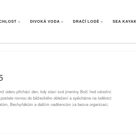
CHLOST
DIVOKÁ VODA
DRAČÍ LODĚ
SEA KAYA
5
ímž úderu přichází den, kdy slaví své jmeniny Boží hod vánoční.
 postele rovnou do běžeckého oblečení a spěcháme na loděnici:
gatům, Bechyňákům a dalším nadšencům za bezva organizaci,