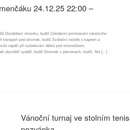
menčáku 24.12.25 22:00 –
udiž.Dozdobení stromku, budiž.Celodenní pomlsávání vánočního
ich transport pod stromek, budiž.Sváteční večeře s kaprem a
víle napětí při rozbalování dárků pod stromečkem,
ček obzvlášť vydařil, budiž.Stromek v plamenech, budiž. Ale […]
Vánoční turnaj ve stolním teni
pozvánka