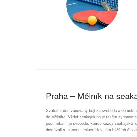
Praha – Mělník na seak
Sváteční den věnovaný boji za svobodu a demokrac
do Mělníka. Vždyť seakajaking je takřka synonyme
podmínkami je svoboda, kterou každý seakajakář d
dostávali s takovou lehkostí k vlnám bližších či vz