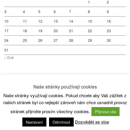
1
2
3
4
5
6
7
8
9
10
11
12
13
14
15
16
17
18
19
20
21
22
23
24
25
26
27
28
29
30
31
« Dub
Naše stránky používají cookies
© 2026
SC80 Kanoistika
– All rights reserved
Naše stránky využívají cookies. Pokud chcete aby Váš zážitek z
Powered by
WP
– Designed with the
Customizr theme
našich stránek byl co nejlepší zároveň nám chce usnadnit provoz
stránek přijměte prosím všechny cookies.
Přijmout vše
Dozvědět se více
Nastavení
Odmítnout