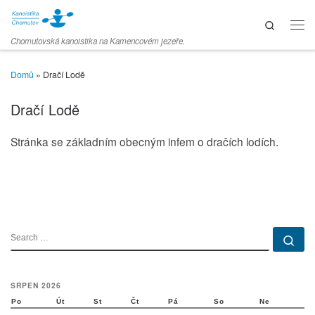
Skip to content
Search
Men
Chomutovská kanoistika na Kamencovém jezeře.
Domů
»
Dračí Lodě
Dračí Lodě
Stránka se základním obecným infem o dračích lodích.
SEARCH
Se
SRPEN 2026
Po
Út
St
Čt
Pá
So
Ne