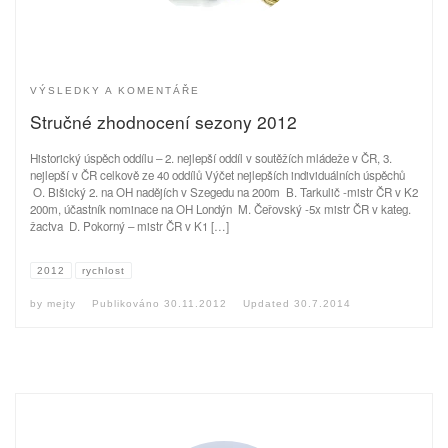
VÝSLEDKY A KOMENTÁŘE
Stručné zhodnocení sezony 2012
Historický úspěch oddílu – 2. nejlepší oddíl v soutěžích mládeže v ČR, 3.
nejlepší v ČR celkově ze 40 oddílů Výčet nejlepších individuálních úspěchů
O. Bišický 2. na OH nadějích v Szegedu na 200m B. Tarkulič -mistr ČR v K2
200m, účastník nominace na OH Londýn M. Čeřovský -5x mistr ČR v kateg.
žactva D. Pokorný – mistr ČR v K1 […]
2012
rychlost
by
mejty
Publikováno
30.11.2012
Updated
30.7.2014