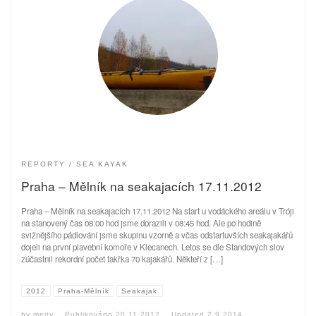
REPORTY
SEA KAYAK
Praha – Mělník na seakajacích 17.11.2012
Praha – Mělník na seakajacích 17.11.2012 Na start u vodáckého areálu v Tróji
na stanovený čas 08:00 hod jsme dorazili v 08:45 hod. Ale po hodině
svižnějšího pádlování jsme skupinu vzorně a včas odstartuvších seakajakářů
dojeli na první plavební komoře v Klecanech. Letos se dle Standových slov
zúčastnil rekordní počet takřka 70 kajakářů. Někteří z […]
2012
Praha-Mělník
Seakajak
by
mejty
Publikováno
20.11.2012
Updated
2.9.2014