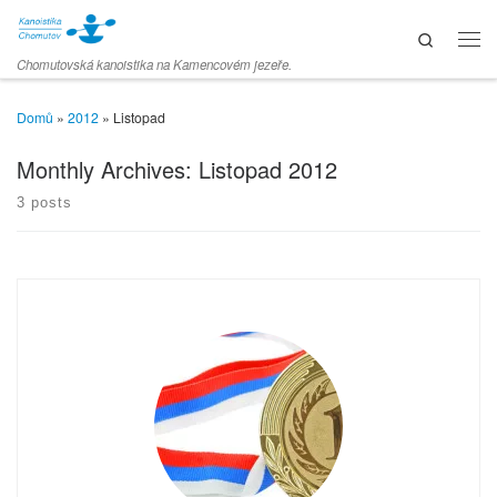
Skip to content
Search
Men
Chomutovská kanoistika na Kamencovém jezeře.
Domů
»
2012
»
Listopad
Monthly Archives:
Listopad 2012
3 posts