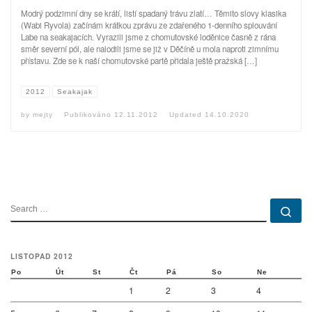
Modrý podzimní dny se krátí, listí spadaný trávu zlatí… Těmito slovy klasika
(Wabi Ryvola) začínám krátkou zprávu ze zdařeného 1-denního splouvání
Labe na seakajacích. Vyrazili jsme z chomutovské loděnice časně z rána
směr severní pól, ale nalodili jsme se již v Děčíně u mola naproti zimnímu
přístavu. Zde se k naší chomutovské partě přidala ještě pražská […]
2012
Seakajak
by
mejty
Publikováno
12.11.2012
Updated
14.10.2020
SEARCH
Se
LISTOPAD 2012
Po
Út
St
Čt
Pá
So
Ne
1
2
3
4