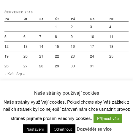
ČERVENEC 2010
Po
Út
St
Čt
Pá
So
Ne
1
2
3
4
5
6
7
8
9
10
11
12
13
14
15
16
17
18
19
20
21
22
23
24
25
26
27
28
29
30
31
« Kvě
Srp »
Naše stránky používají cookies
Naše stránky využívají cookies. Pokud chcete aby Váš zážitek z
© 2026
SC80 Kanoistika
– All rights reserved
našich stránek byl co nejlepší zároveň nám chce usnadnit provoz
Powered by
WP
– Designed with the
Customizr theme
stránek přijměte prosím všechny cookies.
Přijmout vše
Dozvědět se více
Nastavení
Odmítnout