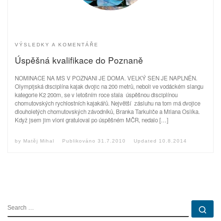
VÝSLEDKY A KOMENTÁŘE
Úspěšná kvalifikace do Poznaně
NOMINACE NA MS V POZNANI JE DOMA. VELKÝ SEN JE NAPLNĚN.
Olympijská disciplína kajak dvojic na 200 metrů, neboli ve vodáckém slangu
kategorie K2 200m, se v letošním roce stala úspěšnou disciplínou
chomutovských rychlostních kajakářů. Největší zásluhu na tom má dvojice
dlouholetých chomutovských závodníků, Branka Tarkuliče a Milana Oslíka.
Když jsem jim vloni gratuloval po úspěšném MČR, nedalo […]
by
Matěj Mihal
Publikováno
31.7.2010
Updated
10.8.2014
SEARCH
Se